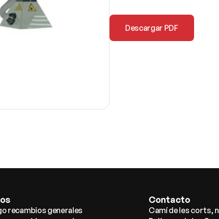
Descargar PDF
gos
Contacto
go recambios generales
Camí de les corts, 