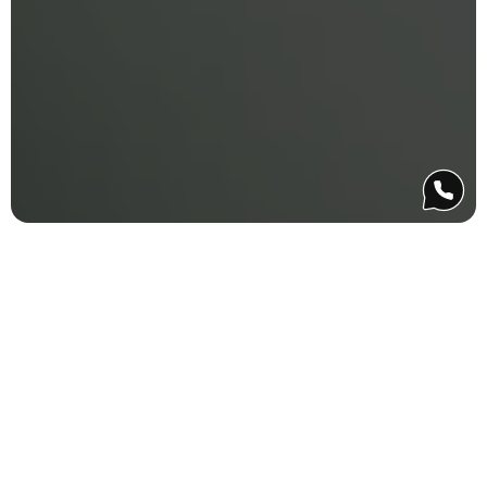
La 
sostenibilidad
 es uno de los pilares fundamentales 
de Iberlaser. Está presente en las prácticas internas de 
nuestro equipo, en la cultura operativa, en la fabricación 
de nuestras máquinas y en la selección de socios 
tecnológicos. Trabajamos continuamente para reducir el 
uso de materiales tóxicos, optimizar los procesos de 
desecho y adoptar medidas que preserven el medio 
ambiente como parte esencial de nuestra filosofía 